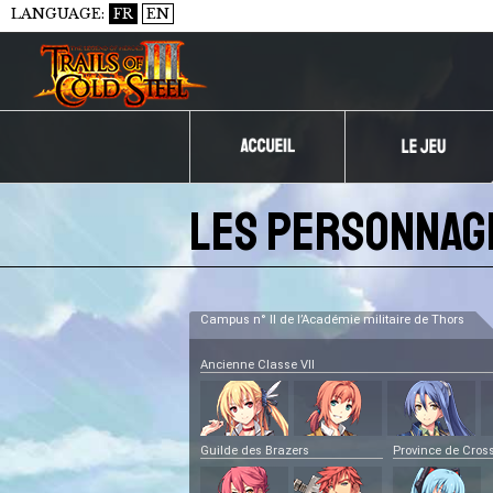
LANGUAGE:
FR
EN
Les personnag
Campus n° II de l’Académie militaire de Thors
Ancienne Classe VII
Guilde des Brazers
Province de Cross