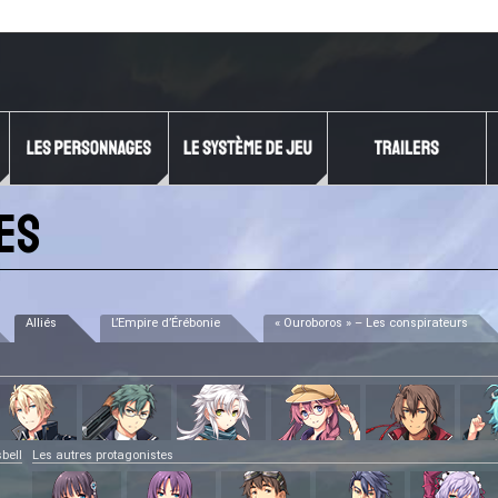
es
Alliés
L’Empire d’Érébonie
« Ouroboros » – Les conspirateurs
bell
Les autres protagonistes