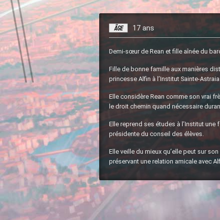
Âge
17 ans
Demi-sœur de Rean et fille aînée du ba
Fille de bonne famille aux manières dist
princesse Alfin à l’Institut Sainte-Astraia
Elle considère Rean comme son vrai frè
le droit chemin quand nécessaire durant 
Elle reprend ses études à l’Institut une f
présidente du conseil des élèves.
Elle veille du mieux qu’elle peut sur son 
préservant une relation amicale avec Alfi